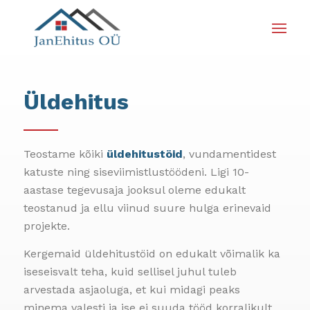
Üldehitus
Teostame kõiki
üldehitustöid
, vundamentidest
katuste ning siseviimistlustöödeni. Ligi 10-
aastase tegevusaja jooksul oleme edukalt
teostanud ja ellu viinud suure hulga erinevaid
projekte.
Kergemaid üldehitustöid on edukalt võimalik ka
iseseisvalt teha, kuid sellisel juhul tuleb
arvestada asjaoluga, et kui midagi peaks
minema valesti ja ise ei suuda tööd korralikult