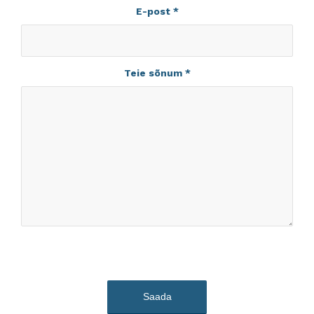
E-post
*
Teie sõnum
*
Sorry, a problem occurred trying to
communicate with Google
reCAPTCHA API. You are currently
not able to submit the contact form.