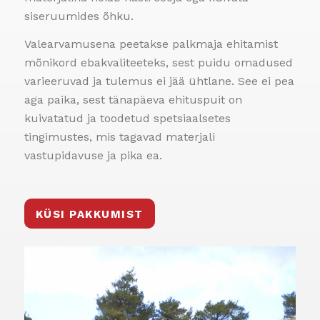
siseruumides õhku.
Valearvamusena peetakse palkmaja ehitamist
mõnikord ebakvaliteeteks, sest puidu omadused
varieeruvad ja tulemus ei jää ühtlane. See ei pea
aga paika, sest tänapäeva ehituspuit on
kuivatatud ja toodetud spetsiaalsetes
tingimustes, mis tagavad materjali
vastupidavuse ja pika ea.
KÜSI PAKKUMIST