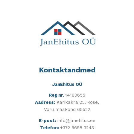
Kontaktandmed
JanEhitus OÜ
Reg nr.
14180655
Aadress:
Karikakra 25, Kose,
Võru maakond 65522
E-post:
info@janehitus.ee
Telefon:
+372 5698 3243