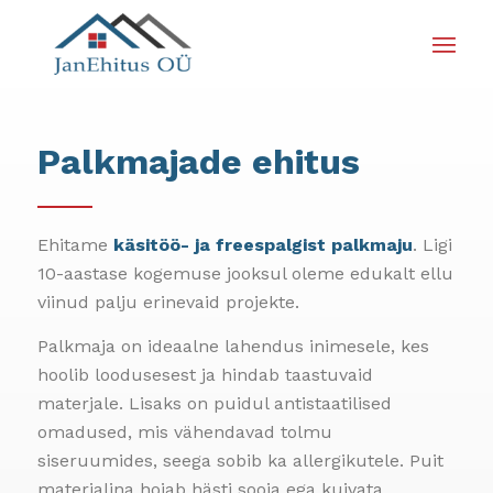
Palkmajade ehitus
Ehitame
käsitöö- ja
freespalgist
palkmaju
. Ligi
10-aastase kogemuse jooksul oleme edukalt ellu
viinud palju erinevaid projekte.
Palkmaja on ideaalne lahendus inimesele, kes
hoolib loodusesest ja hindab taastuvaid
materjale. Lisaks on puidul antistaatilised
omadused, mis vähendavad tolmu
siseruumides, seega sobib ka allergikutele. Puit
materjalina hoiab hästi sooja ega kuivata